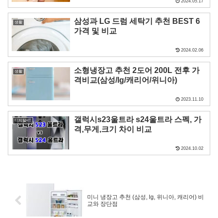
2024.05.17
삼성과 LG 드럼 세탁기 추천 BEST 6
생활
가격 및 비교
2024.02.06
소형냉장고 추천 2도어 200L 전후 가
생활
격비교(삼성/lg/캐리어/위니아)
2023.11.10
갤럭시s23울트라 s24울트라 스펙, 가
디지털•IT
격,무게,크기 차이 비교
2024.10.02
미니 냉장고 추천 (삼성, lg, 위니아, 캐리어) 비
교와 장단점