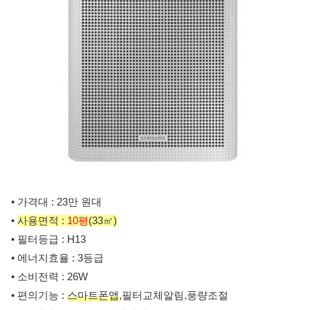
• 가격대 : 23만 원대
•
사용면적 :
10평
(33㎡)
• 필터등급 : H13
• 에너지효율 : 3등급
• 소비전력 : 26W
• 편의기능 :
스마트폰앱
,필터교체알림,풍량조절