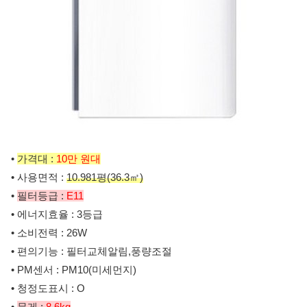
•
가격대 :
10만 원대
• 사용면적 :
10.981평(36.3㎡)
•
필터등급 :
E11
• 에너지효율 : 3등급
• 소비전력 : 26W
• 편의기능 : 필터교체알림,풍량조절
• PM센서 : PM10(미세먼지)
• 청정도표시 : O
•
무게 :
8.6kg