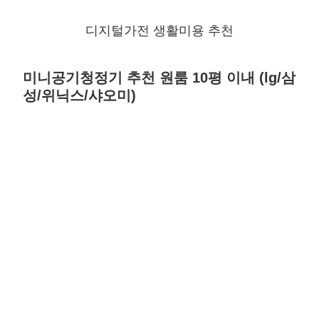
디지털가전 생활미용 추천
미니공기청정기 추천 원룸 10평 이내 (lg/삼
성/위닉스/샤오미)