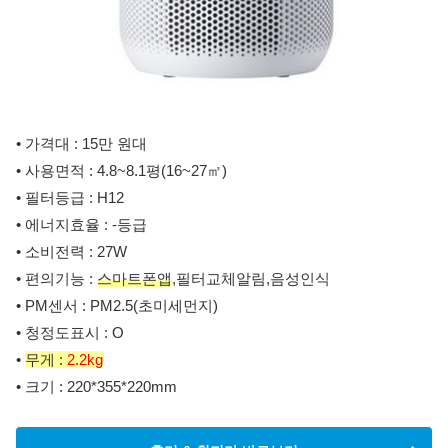
• 가격대 : 15만 원대
• 사용면적 : 4.8~8.1평(16~27㎡)
• 필터등급 : H12
• 에너지효율 : -등급
• 소비전력 : 27W
• 편의기능 :
스마트폰앱
,필터교체알림,음성인식
• PM센서 : PM2.5(초미세먼지)
• 청정도표시 : O
•
무게 :
2.2kg
• 크기 : 220*355*220mm