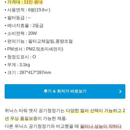
•
가격대 :
11만 원대
• 사용면적 : 6평(19.8㎡)
• 필터등급 : –
• 에너지효율 : 2등급
• 소비전력 : 20W
• 편의기능 : 필터교체알림,풍량조절
• PM센서 : PM2.5(초미세먼지)
• 청정도표시 : O
• 무게 : 3.1kg
• 크기 : 287*417*287mm
후기 & 최저가 바로보기
위닉스 타워 엣지 공기청정기는
다양한 컬러 선택이 가능하고 2
년 무상 품질보증
이 가능한 제품.
다른 위닉스 공기청정기와 비교했을 때
필터나 성능이 약하다