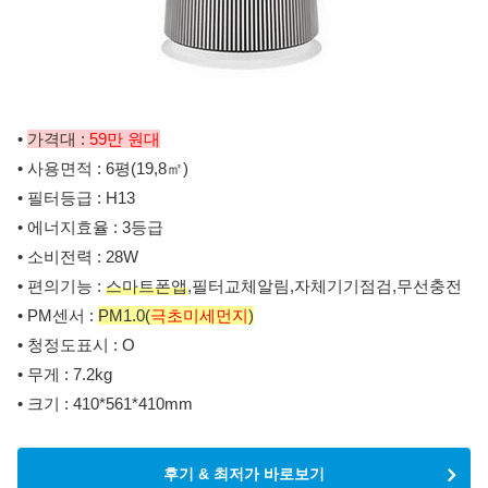
•
가격대 :
59만 원대
• 사용면적 : 6평(19,8㎡)
• 필터등급 : H13
• 에너지효율 : 3등급
• 소비전력 : 28W
• 편의기능 :
스마트폰앱
,필터교체알림,자체기기점검,무선충전
• PM센서 :
PM1.0(
극초미세먼지
)
• 청정도표시 : O
• 무게 : 7.2kg
• 크기 : 410*561*410mm
후기 & 최저가 바로보기