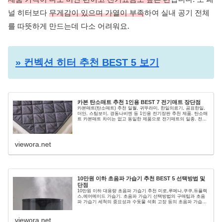
널 히터보다
무게감이 있으며 가열이 부족
하여 실내 공기 전체
를 따뜻하게 만드는데 다소 어려워요.
» 컨벡션 히터 추천 BEST 5 보기
카본 탄소매트 추천 1인용 BEST 7 전기매트 장단점
카본매트(탄소매트) 추천 일월, 귀뚜라미, 한일의료기, 곰표한일,
더안, 스팀보이, 경동나비엔 등 1인용 전기장판 추천 제품. 탄소매
트 카본매트 차이는 없고 동일한 제품으로 전기매트의 일종. 전기
온열매트 추천 가격 및 장단점 설명. 구입 전 선택 기준과 탄소매
트 장단점 정보.
viewora.net
10만원 이하 초음파 가습기 추천 BEST 5 선택방법 및
단점
10만원 이하 대용량 초음파 가습기 추천 미로,루메나,쿠쿠,듀플렉
스,에어메이드 가습기. 초음파 가습기 선택방법의 구매팁과 초음
파 가습기 세척의 중요성과 수돗물 석회 고장 등의 초음파 가습기
단점 정보.
viewora.net