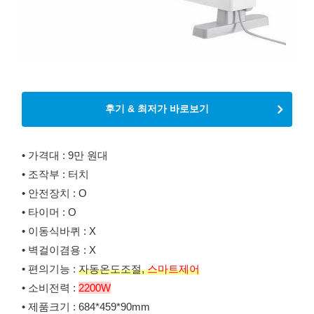
후기 & 최저가 바로보기
• 가격대 : 9만 원대
• 조작부 : 터치
• 안전장치 : O
• 타이머 : O
• 이동식바퀴 : X
• 벽걸이겸용 : X
• 편의기능 :
자동온도조절,
스마트제어
• 소비전력 :
2200W
• 제품크기 : 684*459*90mm