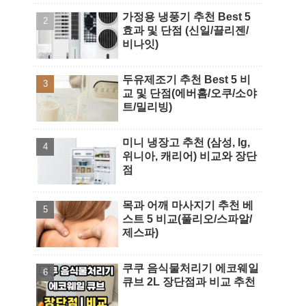
가정용 냉풍기 추천 Best 5
효과 및 단점 (신일/끌리젠/
비나잇)
두유제조기 추천 Best 5 비
교 및 단점(에버홈/오쿠/소야
트/밀리빙)
미니 냉장고 추천 (삼성, lg,
위니아, 캐리어) 비교와 장단
점
목과 어깨 마사지기 추천 베
스트 5 비교(풀리오/스파알/
제스파)
쿠쿠 음식물처리기 에코웨일
큐브 2L 장단점과 비교 추천