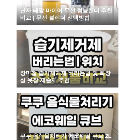
닌자 테팔 마이어 무선 텀블렌더 추천
비교 | 무선 블렌더 선택방법
장마철 습기제거제 버리는법 및 화장
실 옷장 제습제 추천
쿠쿠 음식물처리기 에코웨일 큐브 2L