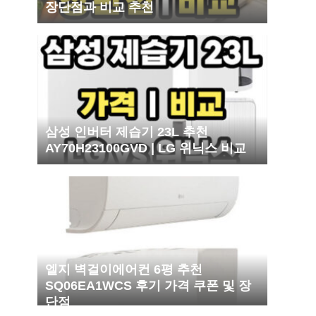
장단점과 비교 추천
삼성 인버터 제습기 23L 추천
AY70H23100GVD | LG 위닉스 비교
엘지 벽걸이에어컨 6평 추천
SQ06EA1WCS 후기 가격 쿠폰 및 장
단점