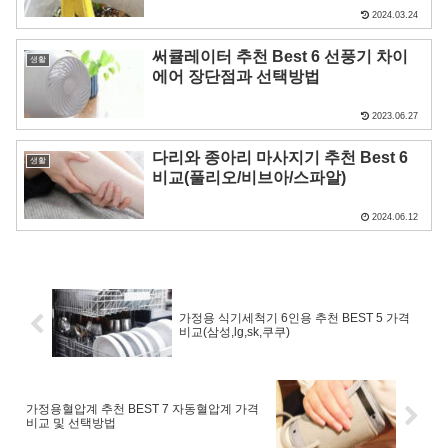
2024.03.24
써큘레이터 추천 Best 6 선풍기 차이
생활
에어 장단점과 선택방법
2023.06.27
다리와 종아리 마사지기 추천 Best 6
생활
비교(풀리오/비브아/스파알)
2024.06.12
가정용 식기세척기 6인용 추천 BEST 5 가격
비교(삼성,lg,sk,쿠쿠)
가정용혈압계 추천 BEST 7 자동혈압계 가격
비교 및 선택방법